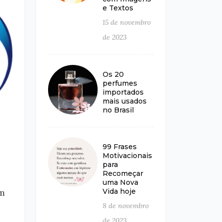
e Textos
15 de novembro
de 2023
Os 20
perfumes
importados
mais usados
no Brasil
99 Frases
Motivacionais
para
Recomeçar
uma Nova
om
Vida hoje
8 de novembro
de 2023