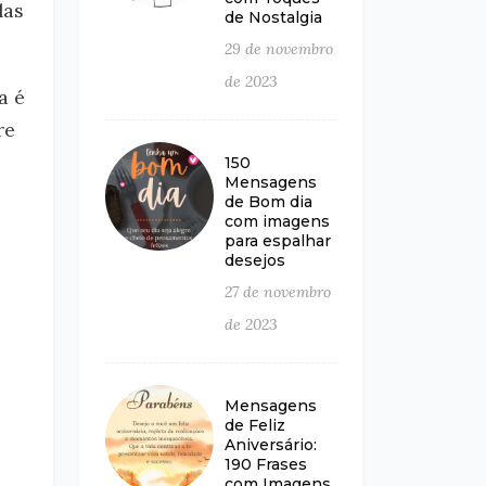
las
de Nostalgia
29 de novembro
de 2023
a é
re
150
Mensagens
de Bom dia
com imagens
para espalhar
desejos
27 de novembro
de 2023
Mensagens
de Feliz
Aniversário:
190 Frases
com Imagens