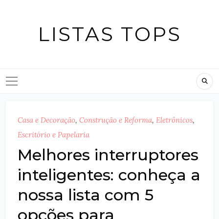
Skip
to
LISTAS TOPS
content
Casa e Decoração
,
Construção e Reforma
,
Eletrônicos
,
Escritório e Papelaria
Melhores interruptores
inteligentes: conheça a
nossa lista com 5
opções para