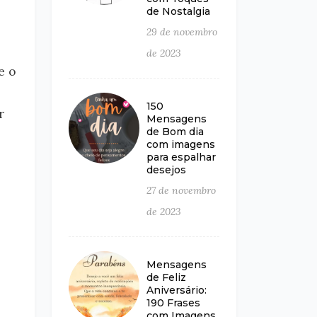
de Nostalgia
29 de novembro
de 2023
e o
150
r
Mensagens
de Bom dia
com imagens
para espalhar
desejos
27 de novembro
de 2023
Mensagens
de Feliz
Aniversário:
190 Frases
com Imagens