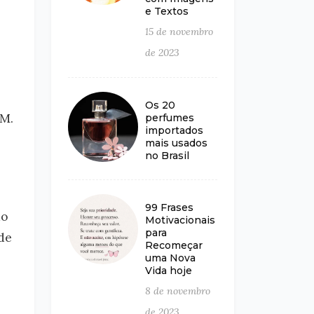
e Textos
15 de novembro
de 2023
Os 20
 M.
perfumes
importados
mais usados
no Brasil
99 Frases
do
Motivacionais
para
de
Recomeçar
uma Nova
Vida hoje
8 de novembro
de 2023