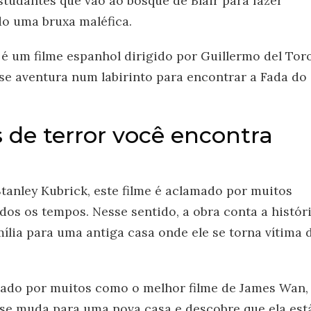
studantes que vão ao bosque de Blair para fazer
o uma bruxa maléfica.
 é um filme espanhol dirigido por Guillermo del Toro
se aventura num labirinto para encontrar a Fada do
 de terror você encontra
Stanley Kubrick, este filme é aclamado por muitos
dos os tempos. Nesse sentido, a obra conta a histór
lia para uma antiga casa onde ele se torna vítima 
erado por muitos como o melhor filme de James Wan,
e se muda para uma nova casa e descobre que ela est