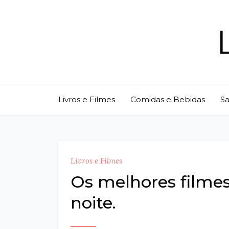
Skip
to
content
Livros e Filmes
Comidas e Bebidas
S
Livros e Filmes
Os melhores filmes 
noite.