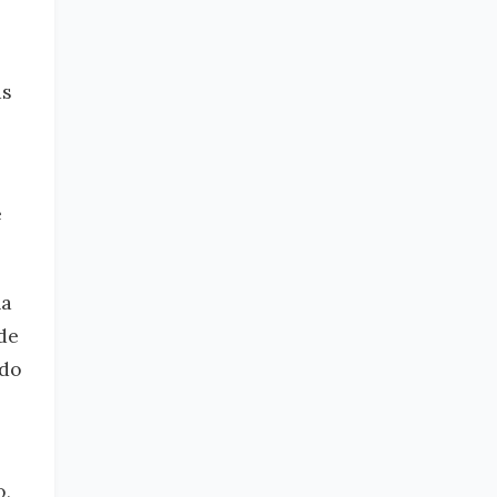
as
e
ha
de
 do
o,