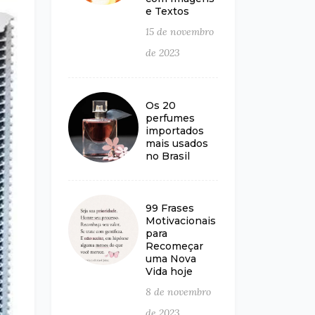
e Textos
15 de novembro
de 2023
Os 20
perfumes
importados
mais usados
no Brasil
99 Frases
Motivacionais
para
Recomeçar
uma Nova
Vida hoje
8 de novembro
de 2023