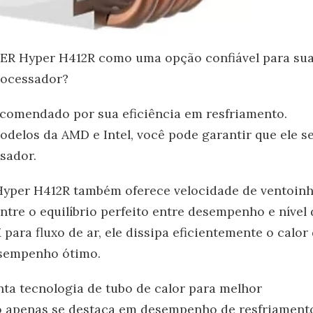
R Hyper H412R como uma opção confiável para su
rocessador?
ecomendado por sua eficiência em resfriamento.
delos da AMD e Intel, você pode garantir que ele s
sador.
per H412R também oferece velocidade de ventoin
ntre o equilíbrio perfeito entre desempenho e nível 
ara fluxo de ar, ele dissipa eficientemente o calor
esempenho ótimo.
nta tecnologia de tubo de calor para melhor
 apenas se destaca em desempenho de resfriament