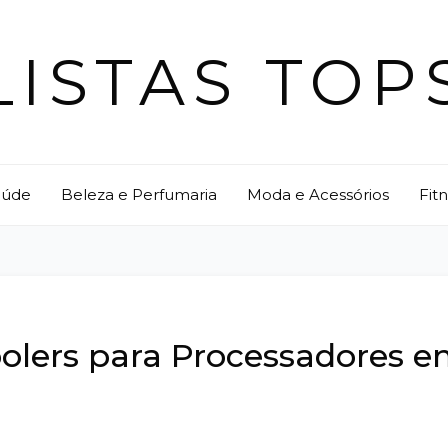
LISTAS TOP
aúde
Beleza e Perfumaria
Moda e Acessórios
Fit
oolers para Processadores 