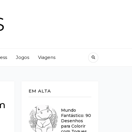
S
ness
Jogos
Viagens
EM ALTA
em
Mundo
Fantástico: 90
Desenhos
para Colorir
com Toques