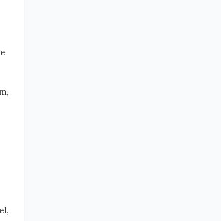
de
m,
el,