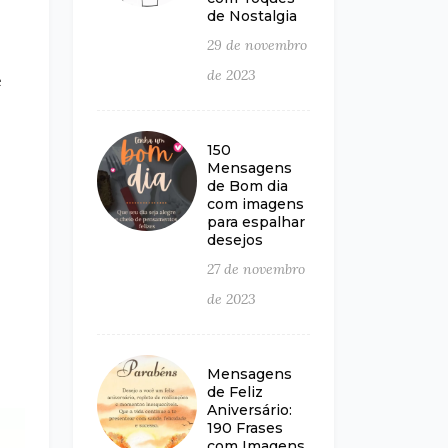
de Nostalgia
29 de novembro
de 2023
ê
150
Mensagens
de Bom dia
com imagens
para espalhar
desejos
27 de novembro
de 2023
Mensagens
de Feliz
Aniversário:
190 Frases
com Imagens