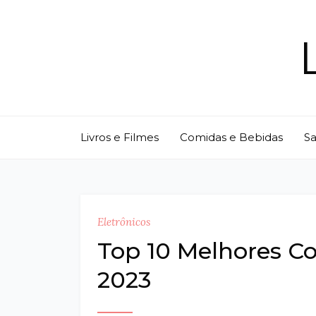
Skip
to
content
Livros e Filmes
Comidas e Bebidas
S
Eletrônicos
Top 10 Melhores C
2023