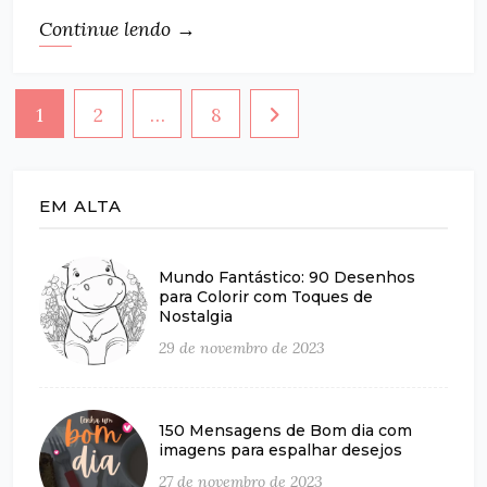
Continue lendo →
Paginação
1
2
…
8
de
posts
EM ALTA
Mundo Fantástico: 90 Desenhos
para Colorir com Toques de
Nostalgia
29 de novembro de 2023
150 Mensagens de Bom dia com
imagens para espalhar desejos
27 de novembro de 2023