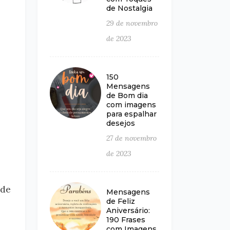
de Nostalgia
29 de novembro
de 2023
150
Mensagens
de Bom dia
com imagens
para espalhar
desejos
27 de novembro
de 2023
sde
Mensagens
de Feliz
Aniversário:
190 Frases
com Imagens