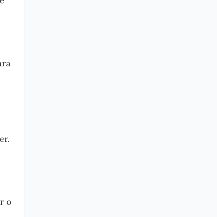
de
ara
er.
r o