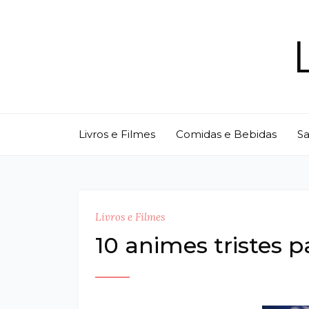
Skip
to
content
Livros e Filmes
Comidas e Bebidas
S
Livros e Filmes
10 animes tristes 