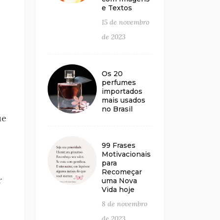
e Textos
15 de novembro
de 2023
Os 20
perfumes
importados
mais usados
no Brasil
ue
99 Frases
Motivacionais
para
Recomeçar
r
uma Nova
Vida hoje
8 de novembro
de 2023