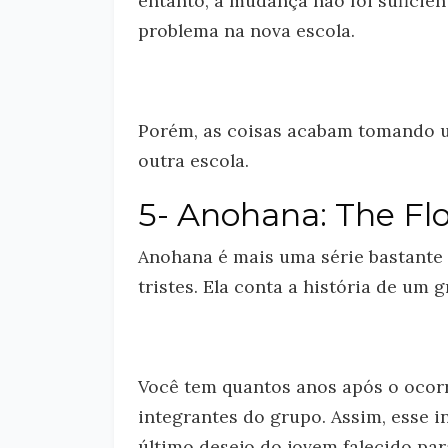
entanto, a mudança não foi suficient
problema na nova escola.
Porém, as coisas acabam tomando u
outra escola.
5- Anohana: The Fl
Anohana é mais uma série bastante 
tristes. Ela conta a história de um
Você tem quantos anos após o ocorr
integrantes do grupo. Assim, esse 
último desejo do jovem falecido par