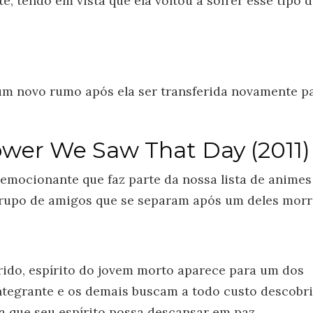
e, tendo em vista que ela voltou a sofrer esse tipo 
m novo rumo após ela ser transferida novamente p
ower We Saw That Day (2011)
emocionante que faz parte da nossa lista de animes
 grupo de amigos que se separam após um deles morr
ido, espírito do jovem morto aparece para um dos
integrante e os demais buscam a todo custo descobri
a que seu espírito possa descansar em paz.