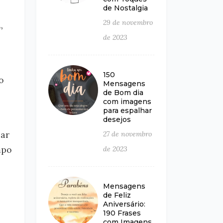
de Nostalgia
29 de novembro
,
de 2023
150
o
Mensagens
de Bom dia
com imagens
para espalhar
desejos
car
27 de novembro
mpo
de 2023
Mensagens
de Feliz
Aniversário:
190 Frases
com Imagens