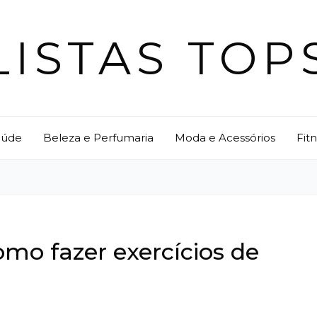
LISTAS TOP
aúde
Beleza e Perfumaria
Moda e Acessórios
Fit
omo fazer exercícios de