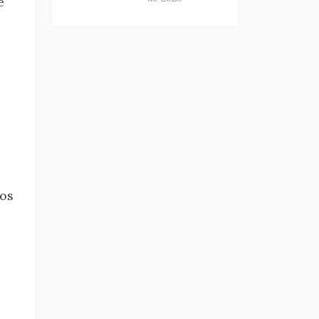
ê
 os