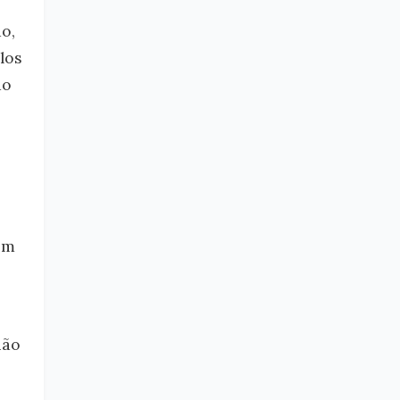
o,
los
ão
em
ião