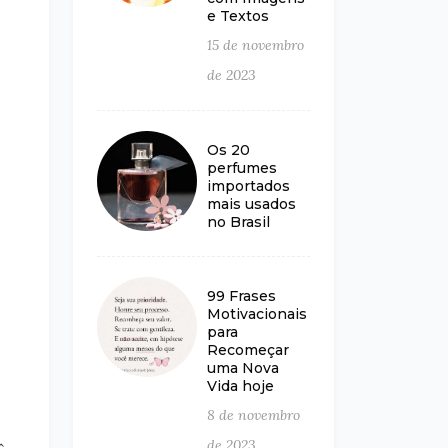
e Textos
15 de novembro
de 2023
Os 20
perfumes
importados
mais usados
no Brasil
99 Frases
Motivacionais
para
Recomeçar
uma Nova
Vida hoje
8 de novembro
de 2023