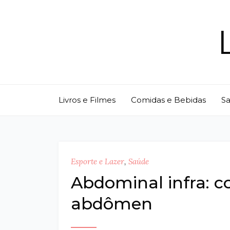
Skip
to
content
Livros e Filmes
Comidas e Bebidas
S
Esporte e Lazer
,
Saúde
Abdominal infra: c
abdômen