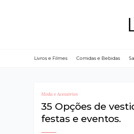
Skip
to
content
Livros e Filmes
Comidas e Bebidas
S
Moda e Acessórios
35 Opções de vesti
festas e eventos.