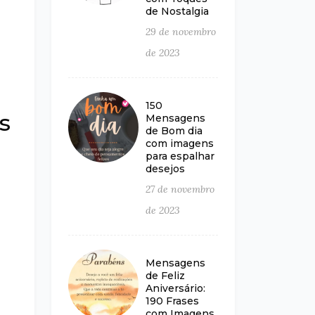
de Nostalgia
29 de novembro
de 2023
150
s
Mensagens
de Bom dia
com imagens
para espalhar
desejos
27 de novembro
de 2023
Mensagens
de Feliz
Aniversário:
190 Frases
com Imagens