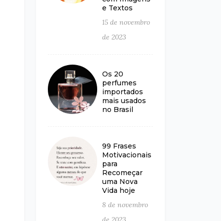
e Textos
15 de novembro
de 2023
Os 20
perfumes
importados
mais usados
no Brasil
99 Frases
Motivacionais
para
Recomeçar
uma Nova
Vida hoje
8 de novembro
de 2023