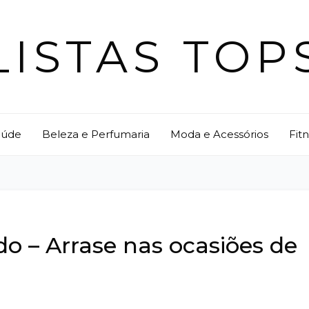
LISTAS TOP
aúde
Beleza e Perfumaria
Moda e Acessórios
Fit
do – Arrase nas ocasiões de