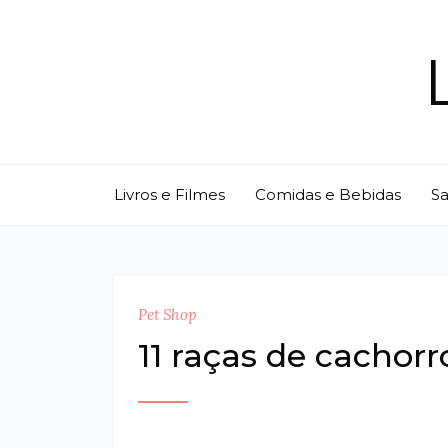
Skip
to
content
Livros e Filmes
Comidas e Bebidas
S
Pet Shop
11 raças de cachorr