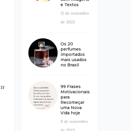
e Textos
15 de novembro
de 2023
Os 20
perfumes
importados
mais usados
no Brasil
ir
99 Frases
Motivacionais
para
Recomeçar
uma Nova
Vida hoje
8 de novembro
de 2023