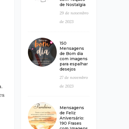
de Nostalgia
29 de novembro
de 2023
150
Mensagens
de Bom dia
com imagens
para espalhar
desejos
27 de novembro
.
de 2023
es
Mensagens
de Feliz
Aniversário:
190 Frases
com Imagens