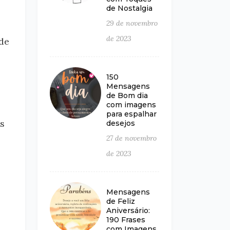
de Nostalgia
29 de novembro
de 2023
de
150
Mensagens
de Bom dia
com imagens
para espalhar
s
desejos
27 de novembro
de 2023
Mensagens
de Feliz
Aniversário:
190 Frases
com Imagens