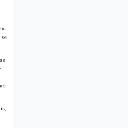
eis
 se
as
é
rão
is,