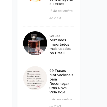
e Textos
15 de novembro
de 2023
Os 20
perfumes
importados
mais usados
no Brasil
99 Frases
Motivacionais
para
Recomeçar
uma Nova
Vida hoje
8 de novembro
de 2023