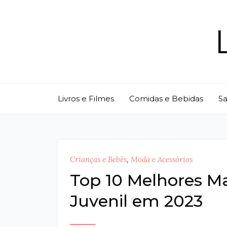
Skip
to
content
Livros e Filmes
Comidas e Bebidas
S
Crianças e Bebês
,
Moda e Acessórios
Top 10 Melhores M
Juvenil em 2023