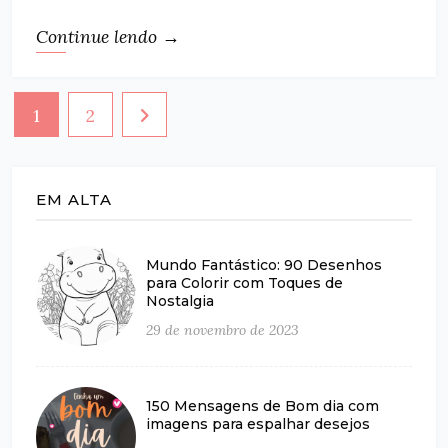
Continue lendo →
Paginação
1
2
de
posts
EM ALTA
Mundo Fantástico: 90 Desenhos
para Colorir com Toques de
Nostalgia
29 de novembro de 2023
150 Mensagens de Bom dia com
imagens para espalhar desejos